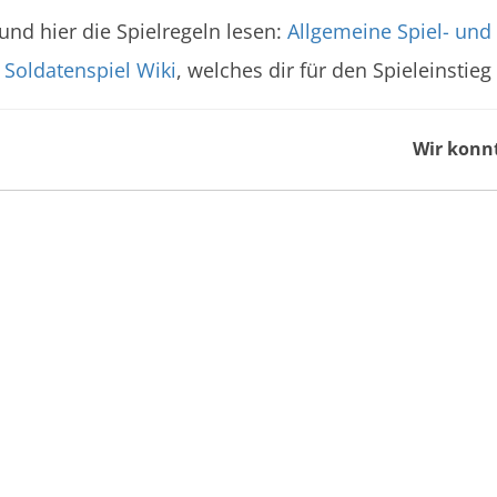
nd hier die Spielregeln lesen:
Allgemeine Spiel- und
r
Soldatenspiel Wiki
, welches dir für den Spieleinstieg
Wir konnt